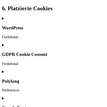
6. Platzierte Cookies
WordPress
Funktional
Consent
to
service
GDPR Cookie Consent
wordpress
Funktional
Consent
to
service
Polylang
gdpr-
cookie-
Preferences
consent
Consent
to
service