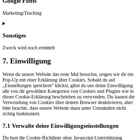
Google Fonts
polylang
Marketing/Tracking
Consent
to
service
Sonstiges
google-
fonts
Zweck wird noch ermittelt
Consent
7. Einwilligung
to
service
Wenn du unsere Website das erste Mal besuchst, zeigen wir dir ein
sonstiges
Pop-Up mit einer Erklärung über Cookies. Sobald du auf
„Einstellungen speichern“ klickst, gibst du uns deine Einwilligung
alle von dir gewählten Kategorien von Cookies und Plugins wie in
dieser Cookie-Erklärung beschrieben zu verwenden. Du kannst die
Verwendung von Cookies über deinen Browser deaktivieren, aber
bitte beachte, dass unsere Website dann unter Umständen nicht
richtig funktioniert.
7.1 Verwalte deine Einwilligungseinstellungen
Du hast die Cookie-Richtlinie ohne Javascript-Unterstützung